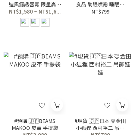
迪奧癮誘唇膏 限量高訂
良品 助眠噴霧 睡眠噴
外殼
霧 300ml
NT$1,580 ~ NT$1,6...
NT$799
#預購 🇯🇵BEAMS
#現貨 🇯🇵日本 🦊金田
MAKOO 皮革 手提袋
小狐狸 西村裕二 吊飾
娃娃