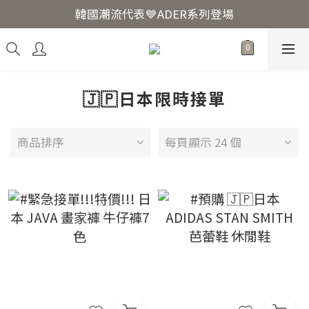
韓國爆紅🔥LUODIN Y2K相機📷
韓國潮流代表💙ADER系列登場
韓國爆紅🔥LUODIN Y2K相機📷
🇯🇵日本限時接單
商品排序
每頁顯示 24 個