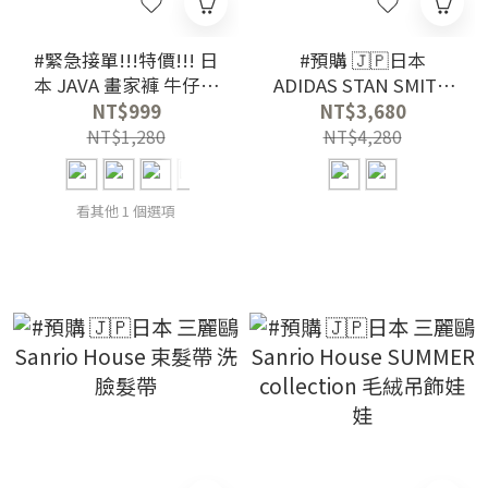
#緊急接單!!!特價!!! 日
#預購 🇯🇵日本
本 JAVA 畫家褲 牛仔褲
ADIDAS STAN SMITH
7色
芭蕾鞋 休閒鞋
NT$999
NT$3,680
NT$1,280
NT$4,280
看其他 1 個選項