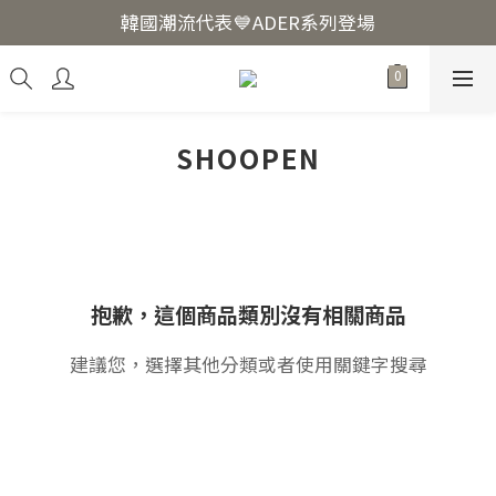
韓國爆紅🔥LUODIN Y2K相機📷
韓國潮流代表💙ADER系列登場
韓國爆紅🔥LUODIN Y2K相機📷
SHOOPEN
抱歉，這個商品類別沒有相關商品
建議您，選擇其他分類或者使用關鍵字搜尋