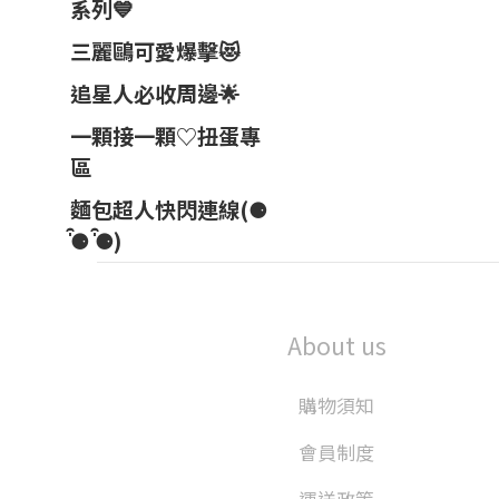
系列💙
三麗鷗可愛爆擊😻
追星人必收周邊🌟
一顆接一顆♡扭蛋專
區
麵包超人快閃連線(⚈
̍̑⚈ ̍̑⚈)
About us
購物須知
會員制度