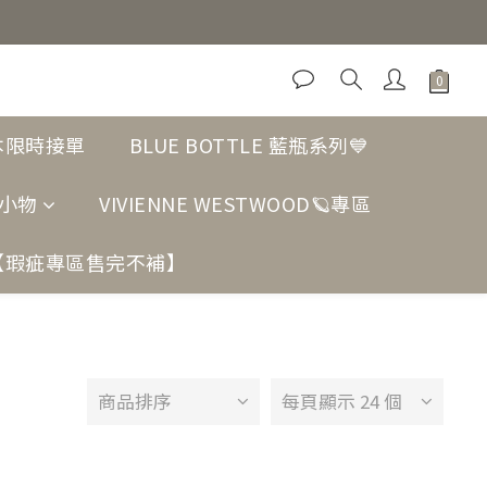
日本限時接單
BLUE BOTTLE 藍瓶系列💙
小物
VIVIENNE WESTWOOD🪐專區
【瑕疵專區售完不補】
商品排序
每頁顯示 24 個