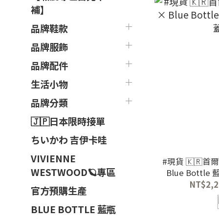
補】
品牌鞋款
品牌服飾
品牌配件
生活小物
品牌分類
🇯🇵日本限時接單
ちいかわ 吉伊卡哇
VIVIENNE
#現貨 🇰🇷首爾
WESTWOOD🪐專區
Blue Bott
NT$2,2
官方預購生產
BLUE BOTTLE 藍瓶