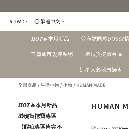
$
TWD
繁體中文
𝑯𝑶𝑻🔥本月新品
♡海嫄同款DOSSY
三麗鷗可愛爆擊😻
🎁現貨挖寶專區
追星人必收周邊🌟
全部商品
/
生活小物
/
小物
/
HUMAN MADE
HUMAN M
𝑯𝑶𝑻🔥本月新品
🎁現貨挖寶專區
【瑕疵專區售完不