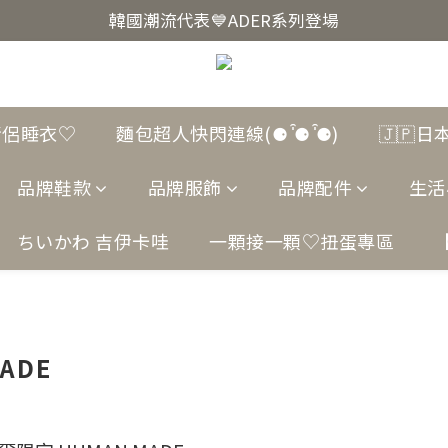
韓國爆紅🔥LUODIN Y2K相機📷
韓國潮流代表💙ADER系列登場
韓國爆紅🔥LUODIN Y2K相機📷
情侶睡衣♡
麵包超人快閃連線(⚈ ̍̑⚈ ̍̑⚈)
🇯🇵
品牌鞋款
品牌服飾
品牌配件
生活
ちいかわ 吉伊卡哇
一顆接一顆♡扭蛋專區
ADE