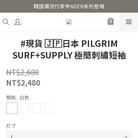
韓國爆紅🔥LUODIN Y2K相機📷
韓國潮流代表💙ADER系列登場
韓國爆紅🔥LUODIN Y2K相機📷
#現貨 🇯🇵日本 PILGRIM
SURF+SUPPLY 極簡刺繡短袖
NT$2,680
NT$2,480
顏色
: 白色
尺寸