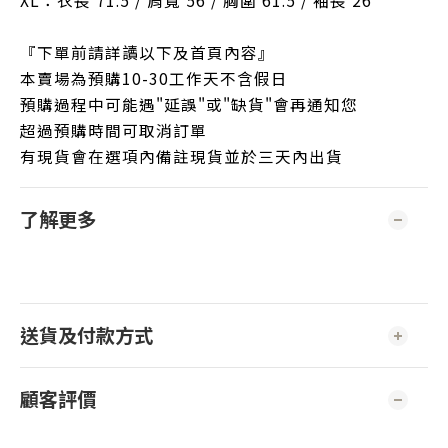
XL：衣長 71.5 / 肩寬 56 / 胸圍 61.5 / 袖長 26
『下單前請詳讀以下及首頁內容』
本賣場為預購10-30工作天不含假日
預購過程中可能遇"延誤"或"缺貨"會再通知您
超過預購時間可取消訂單
有現貨會在選項內備註現貨並於三天內出貨
了解更多
送貨及付款方式
顧客評價