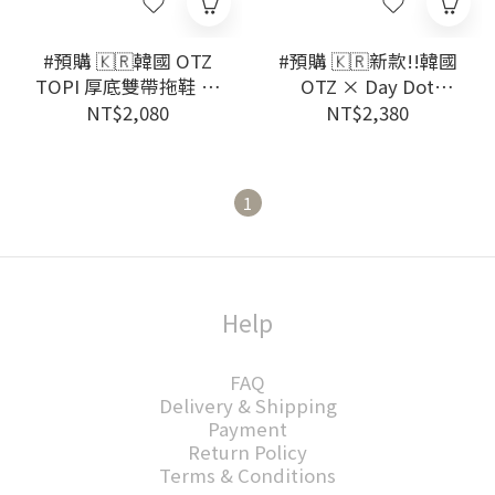
#預購 🇰🇷韓國 OTZ
#預購 🇰🇷新款!!韓國
TOPI 厚底雙帶拖鞋 星
OTZ × Day Dot
星刺繡 黑色
Edition 點點麂皮 厚底
NT$2,080
NT$2,380
OZV5GA225B
勃肯鞋
1
Help
FAQ
Delivery & Shipping
Payment
Return Policy
Terms & Conditions