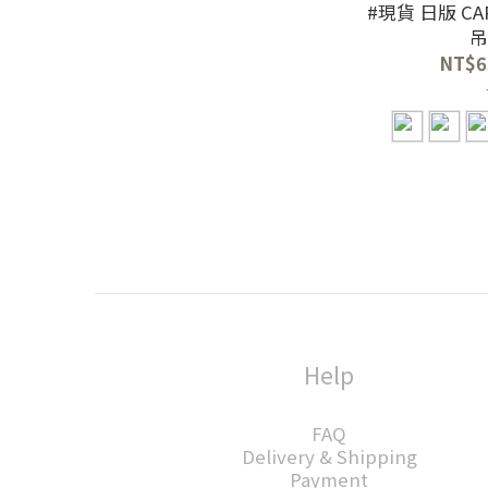
#現貨 日版 CA
吊
NT$6
Help
FAQ
Delivery & Shipping
Payment