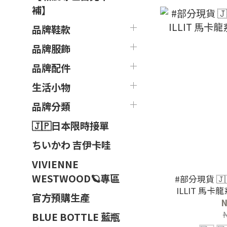
補】
品牌鞋款
品牌服飾
品牌配件
生活小物
品牌分類
🇯🇵日本限時接單
ちいかわ 吉伊卡哇
VIVIENNE
WESTWOOD🪐專區
#部分現貨 🇯
官方預購生產
N
BLUE BOTTLE 藍瓶