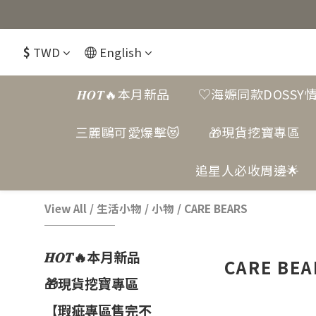
$
TWD
English
𝑯𝑶𝑻🔥本月新品
♡海嫄同款DOSSY
三麗鷗可愛爆擊😻
🎁現貨挖寶專區
追星人必收周邊🌟
View All
/
生活小物
/
小物
/
CARE BEARS
𝑯𝑶𝑻🔥本月新品
CARE BEA
🎁現貨挖寶專區
【瑕疵專區售完不