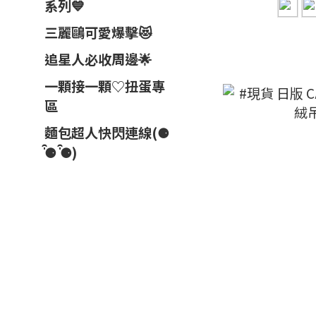
系列💙
三麗鷗可愛爆擊😻
追星人必收周邊🌟
一顆接一顆♡扭蛋專
區
麵包超人快閃連線(⚈
̍̑⚈ ̍̑⚈)