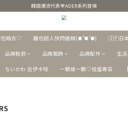
韓國爆紅🔥LUODIN Y2K相機📷
韓國潮流代表💙ADER系列登場
韓國爆紅🔥LUODIN Y2K相機📷
情侶睡衣♡
麵包超人快閃連線(⚈ ̍̑⚈ ̍̑⚈)
🇯🇵
品牌鞋款
品牌服飾
品牌配件
生活
ちいかわ 吉伊卡哇
一顆接一顆♡扭蛋專區
RS