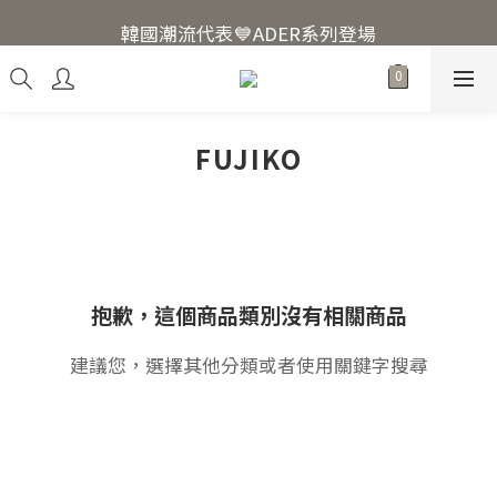
韓國爆紅🔥LUODIN Y2K相機📷
韓國潮流代表💙ADER系列登場
韓國爆紅🔥LUODIN Y2K相機📷
FUJIKO
抱歉，這個商品類別沒有相關商品
建議您，選擇其他分類或者使用關鍵字搜尋