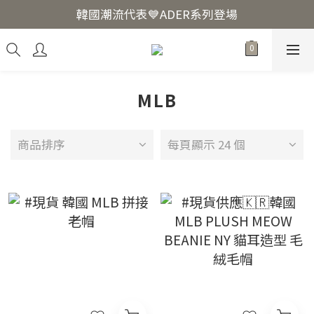
韓國爆紅🔥LUODIN Y2K相機📷
韓國潮流代表💙ADER系列登場
韓國爆紅🔥LUODIN Y2K相機📷
MLB
商品排序
每頁顯示 24 個