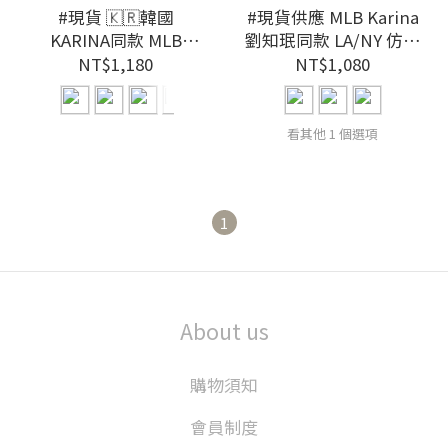
#現貨 🇰🇷韓國
#現貨供應 MLB Karina
KARINA同款 MLB
劉知珉同款 LA/NY 仿舊
LA/NY 經典結構棒球帽
水洗老帽
NT$1,180
NT$1,080
全封帽
看其他 1 個選項
1
About us
購物須知
會員制度