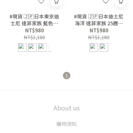
#現貨 🇯🇵日本東京迪
#現貨 🇯🇵日本迪士尼
士尼 達菲家族 藍色海
海洋 達菲家族 25週年
洋系列 吊飾娃娃
系列 閃耀慶典 吊飾娃
NT$980
NT$980
娃
NT$1,180
NT$1,180
1
About us
購物須知