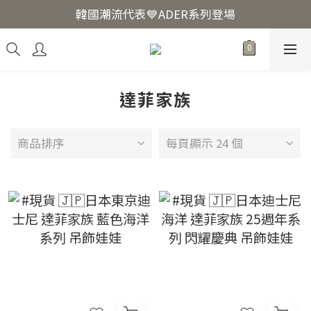
韓國爆紅🔥LUODIN Y2K相機📷
韓國潮流代表💙ADER系列登場
韓國爆紅🔥LUODIN Y2K相機📷
達菲家族
商品排序
每頁顯示 24 個