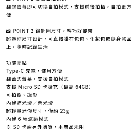
翻起螢幕即可切換自拍模式，支援前後拍攝，自拍更方
便
📸 POINT 3 鑰匙圈尺寸，輕巧好攜帶
超迷你尺寸設計，可直接掛在包包、化妝包或隨身物品
上，隨時記錄生活
功能亮點
Type-C 充電，使用方便
翻蓋式螢幕，支援自拍模式
支援 Micro SD 卡擴充（最高 64GB）
可拍照、錄影
內建補光燈／閃光燈
超輕量迷你尺寸，僅約 23g
內建 6 種濾鏡模式
※ SD 卡需另外購買，本商品未附