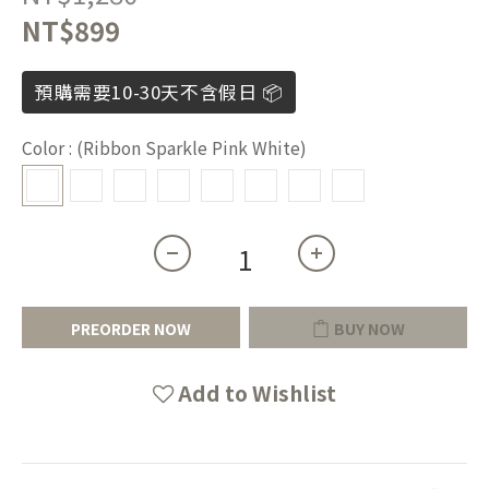
NT$899
預購需要10-30天不含假日 📦
Color
: (Ribbon Sparkle Pink White)
PREORDER NOW
BUY NOW
Add to Wishlist