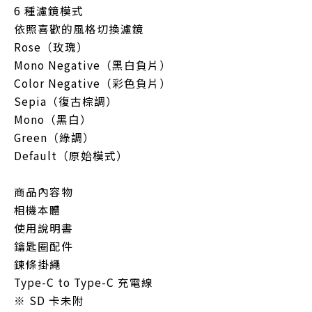
6 種濾鏡模式
依照喜歡的風格切換濾鏡
Rose（玫瑰）
Mono Negative（黑白負片）
Color Negative（彩色負片）
Sepia（復古棕調）
Mono（黑白）
Green（綠調）
Default（原始模式）
商品內容物
相機本體
使用說明書
鑰匙圈配件
鍊條掛繩
Type-C to Type-C 充電線
※ SD 卡未附