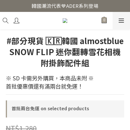
韓國爆紅🔥LUODIN Y2K相機📷
韓國潮流代表💙ADER系列登場
韓國爆紅🔥LUODIN Y2K相機📷
#部分現貨 🇰🇷韓國 almostblue
SNOW FLIP 迷你翻轉雪花相機
附掛飾配件組
※ SD 卡需另外購買，本商品未附 ※
首批優惠價還有滿兩台就免運！
首批兩台免運 on selected products
NT$1,280