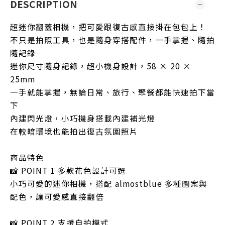
DESCRIPTION
超迷你翻蓋相機，把可愛跟復古感直接掛在包包上！
不只是拍照工具，也是隨身穿搭配件，一手掌握、隨拍
隨記錄
迷你尺寸隨身記錄，超小機身設計，58 × 20 ×
25mm
一手就能掌握，無論日常、旅行、聚餐都能快速拍下當
下
內建閃光燈，小巧機身搭載內建補光燈
在較暗環境也能拍出復古氛圍照片
商品特色
📸 POINT 1 多款花色設計可選
小巧可愛的迷你相機，搭配 almostblue 多種圖案與
配色，讓可愛感直接翻倍
📸 POINT 2 支援自拍模式