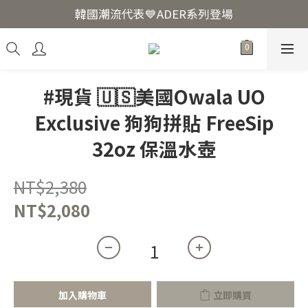
韓國爆紅🔥LUODIN Y2K相機📷
韓國潮流代表💙ADER系列登場
韓國爆紅🔥LUODIN Y2K相機📷
#現貨 🇺🇸美國Owala UO
Exclusive 狗狗拼貼 FreeSip
32oz 保溫水壺
NT$2,380
NT$2,080
加入購物車
立即購買