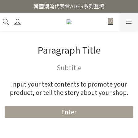
韓國爆紅🔥LUODIN Y2K相機📷
韓國潮流代表💙ADER系列登場
韓國爆紅🔥LUODIN Y2K相機📷
Paragraph Title
Subtitle
Input your text contents to promote your
product, or tell the story about your shop.
Enter