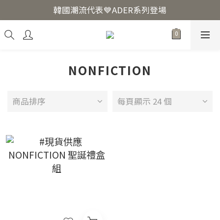
韓國爆紅🔥LUODIN Y2K相機📷
韓國潮流代表💙ADER系列登場
韓國爆紅🔥LUODIN Y2K相機📷
NONFICTION
商品排序
每頁顯示 24 個