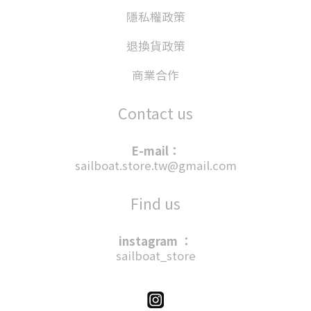
隱私權政策
退換貨政策
商業合作
Contact us
E-mail：
sailboat.store.tw@gmail.com
Find us
instagram ：
sailboat_store