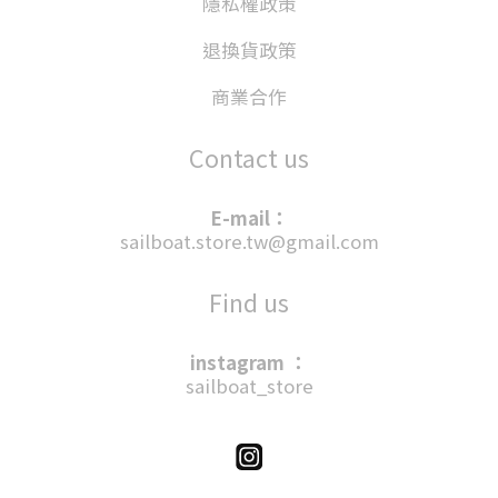
隱私權政策
退換貨政策
商業合作
Contact us
E-mail：
sailboat.store.tw@gmail.com
Find us
instagram ：
sailboat_store