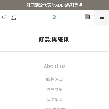
韓國爆紅🔥LUODIN Y2K相機📷
韓國潮流代表💙ADER系列登場
韓國爆紅🔥LUODIN Y2K相機📷
條款與細則
About us
購物須知
會員制度
運送政策