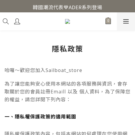
韓國爆紅🔥LUODIN Y2K相機📷
韓國潮流代表💙ADER系列登場
韓國爆紅🔥LUODIN Y2K相機📷
隱私政策
哈囉～歡迎您加入Sailboat_store
為了讓您能夠安
心使用本網站的各項服務與資訊，
會存
，為了
保障您
取關於您的會員註冊Emaill 以及 個人資料
的權益，請您詳閱下列內容：
一、隱私權保護政策的適用範圍
隱私權保護政策內容，包括本網站如何處理在您使用網