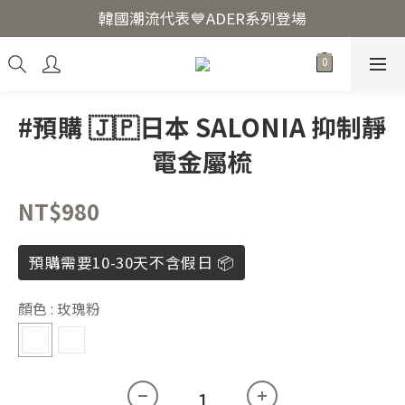
韓國爆紅🔥LUODIN Y2K相機📷
韓國潮流代表💙ADER系列登場
韓國爆紅🔥LUODIN Y2K相機📷
#預購 🇯🇵日本 SALONIA 抑制靜
電金屬梳
NT$980
預購需要10-30天不含假日 📦
顏色
: 玫瑰粉