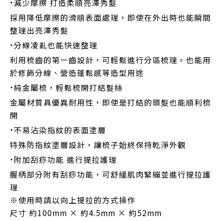
·
減少摩擦 打造柔順亮澤秀髮
採用降低摩擦的滑順表面處理，即使在外出時也能瞬間
整理出亮澤秀髮
·
分線凌亂也能快速整理
利用梳齒的第一齒設計，可輕鬆進行分區梳理。也能用
於修飾分線、營造蓬鬆感等造型用途
·
純金屬梳，輕鬆梳開打結髮絲
金屬材質具優異耐用性，即使是打結的頭髮也能順利梳
開
·
不易沾染指紋的表面塗層
特殊防指紋塗層設計，讓梳子始終保持乾淨外觀
·
附加刮痧功能 進行提拉護理
握柄部分附有刮痧功能，可舒緩肌肉緊繃並進行提拉護
理
※使用時請以向上提拉的方式操作
尺寸 約100mm × 約4.5mm × 約52mm