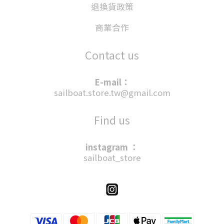
退換貨政策
商業合作
Contact us
E-mail：
sailboat.store.tw@gmail.com
Find us
instagram ：
sailboat_store