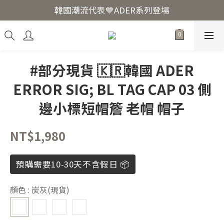
韓國爆紅🔥LUODIN Y2K相機📷
韓國潮流代表💙ADER系列登場
韓國爆紅🔥LUODIN Y2K相機📷
#部分現貨 🇰🇷韓國 ADER
ERROR SIG; BL TAG CAP 03 側
邊小標短帽簷 老帽 帽子
NT$1,980
預購需要10-30天不含假日 📦
顏色
: 炭灰(現貨)