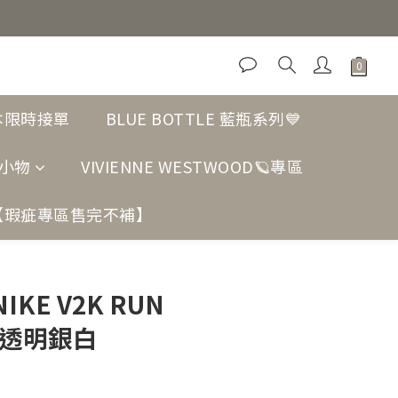
日本限時接單
BLUE BOTTLE 藍瓶系列💙
小物
VIVIENNE WESTWOOD🪐專區
【瑕疵專區售完不補】
立即購買
IKE V2K RUN
K 透明銀白