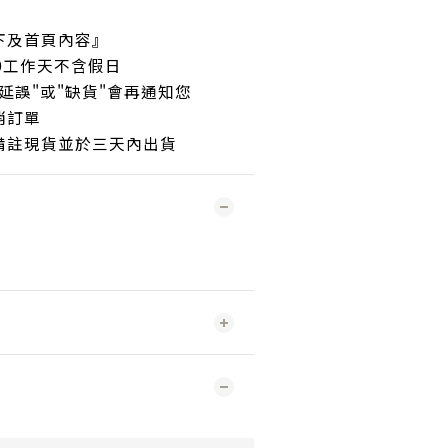
下及首頁內容』
30工作天不含假日
延誤"或"缺貨"會再通知您
消訂單
備註現貨並於三天內出貨