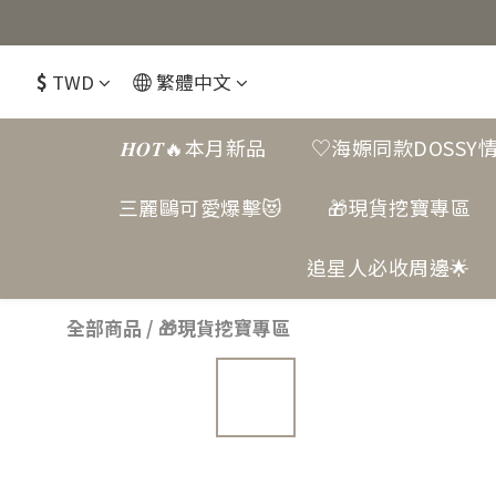
$
TWD
繁體中文
𝑯𝑶𝑻🔥本月新品
♡海嫄同款DOSSY
三麗鷗可愛爆擊😻
🎁現貨挖寶專區
追星人必收周邊🌟
全部商品
/
🎁現貨挖寶專區