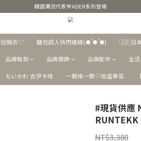
韓國爆紅🔥LUODIN Y2K相機📷
韓國潮流代表💙ADER系列登場
韓國爆紅🔥LUODIN Y2K相機📷
情侶睡衣♡
麵包超人快閃連線(⚈ ̍̑⚈ ̍̑⚈)
🇯🇵
品牌鞋款
品牌服飾
品牌配件
生活
ちいかわ 吉伊卡哇
一顆接一顆♡扭蛋專區
#現貨供應 N
RUNTEK
NT$3,380