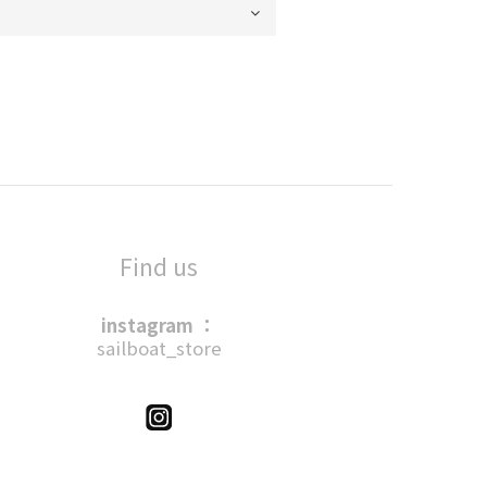
Find us
instagram ：
sailboat_store