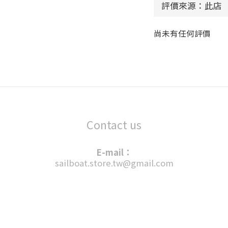
尚未有任何評價
Contact us
E-mail：
sailboat.store.tw@gmail.com