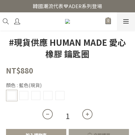
韓國爆紅🔥LUODIN Y2K相機📷
韓國潮流代表💙ADER系列登場
韓國爆紅🔥LUODIN Y2K相機📷
#現貨供應 HUMAN MADE 愛心
橡膠 鑰匙圈
NT$880
顏色
: 藍色(現貨)