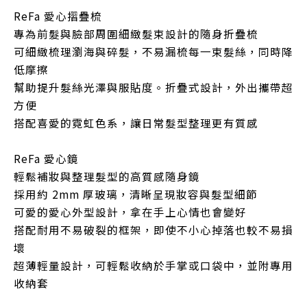
ReFa 愛心摺疊梳
專為前髮與臉部周圍細緻髮束設計的隨身折疊梳
可細緻梳理瀏海與碎髮，不易漏梳每一束髮絲，同時降
低摩擦
幫助提升髮絲光澤與服貼度。折疊式設計，外出攜帶超
方便
搭配喜愛的霓虹色系，讓日常髮型整理更有質感
ReFa 愛心鏡
輕鬆補妝與整理髮型的高質感隨身鏡
採用約 2mm 厚玻璃，清晰呈現妝容與髮型細節
可愛的愛心外型設計，拿在手上心情也會變好
搭配耐用不易破裂的框架，即使不小心掉落也較不易損
壞
超薄輕量設計，可輕鬆收納於手掌或口袋中，並附專用
收納套