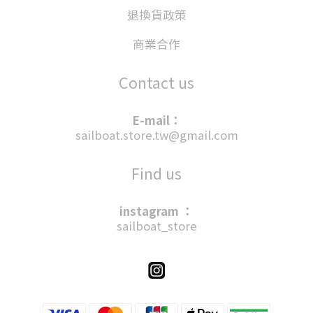
退換貨政策
商業合作
Contact us
E-mail：
sailboat.store.tw@gmail.com
Find us
instagram ：
sailboat_store