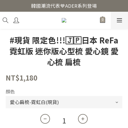
韓國爆紅🔥LUODIN Y2K相機📷
韓國潮流代表💙ADER系列登場
韓國爆紅🔥LUODIN Y2K相機📷
#現貨 限定色!!!🇯🇵日本 ReFa
霓虹版 迷你版心型梳 愛心鏡 愛
心梳 扁梳
NT$1,180
顏色