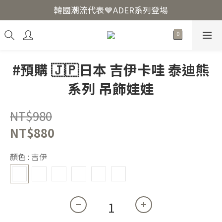
韓國爆紅🔥LUODIN Y2K相機📷
韓國潮流代表💙ADER系列登場
韓國爆紅🔥LUODIN Y2K相機📷
#預購 🇯🇵日本 吉伊卡哇 泰迪熊
系列 吊飾娃娃
NT$980
NT$880
顏色
: 吉伊