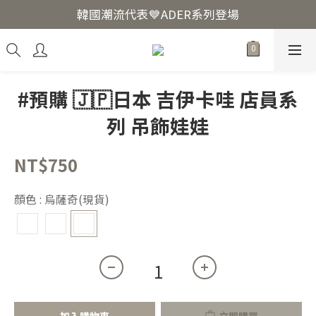
韓國爆紅🔥LUODIN Y2K相機📷
韓國潮流代表💙ADER系列登場
韓國爆紅🔥LUODIN Y2K相機📷
#預購 🇯🇵日本 吉伊卡哇 店員系
列 吊飾娃娃
NT$750
顏色
: 烏薩奇(現貨)