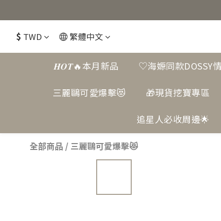
$
TWD
繁體中文
𝑯𝑶𝑻🔥本月新品
♡海嫄同款DOSSY
三麗鷗可愛爆擊😻
🎁現貨挖寶專區
追星人必收周邊🌟
全部商品
/
三麗鷗可愛爆擊😻