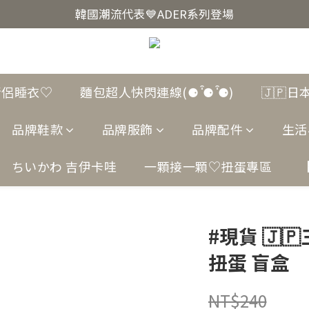
韓國爆紅🔥LUODIN Y2K相機📷
韓國潮流代表💙ADER系列登場
韓國爆紅🔥LUODIN Y2K相機📷
情侶睡衣♡
麵包超人快閃連線(⚈ ̍̑⚈ ̍̑⚈)
🇯🇵
品牌鞋款
品牌服飾
品牌配件
生活
ちいかわ 吉伊卡哇
一顆接一顆♡扭蛋專區
#現貨 🇯
扭蛋 盲盒
NT$240