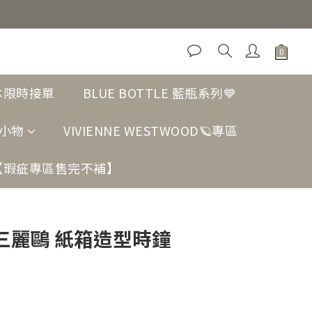
日本限時接單
BLUE BOTTLE 藍瓶系列💙
小物
VIVIENNE WESTWOOD🪐專區
【瑕疵專區售完不補】
立即購買
🇵三麗鷗 紙箱造型時鐘