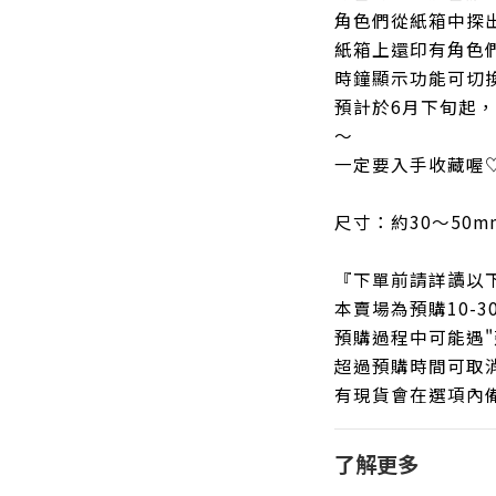
角色們從紙箱中探
紙箱上還印有角色
時鐘顯示功能可切
預計於6月下旬起
～
一定要入手收藏喔
尺寸：約30～50m
『下單前請詳讀以
本賣場為預購10-
預購過程中可能遇"
超過預購時間可取
有現貨會在選項內
了解更多