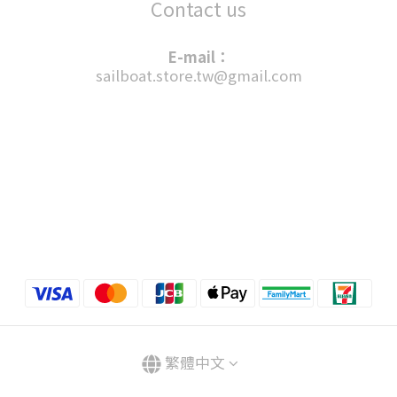
Contact us
E-mail：
sailboat.store.tw@gmail.com
繁體中文