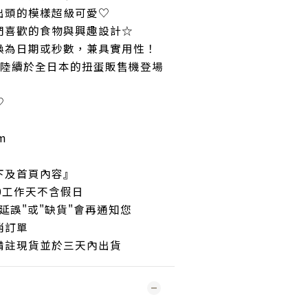
出頭的模樣超級可愛♡
們喜歡的食物與興趣設計☆
換為日期或秒數，兼具實用性！
，陸續於全日本的扭蛋販售機登場
♡
m
下及首頁內容』
30工作天不含假日
延誤"或"缺貨"會再通知您
消訂單
備註現貨並於三天內出貨