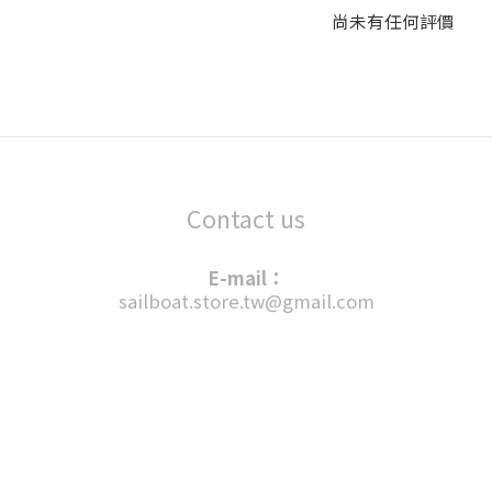
尚未有任何評價
Contact us
E-mail：
sailboat.store.tw@gmail.com