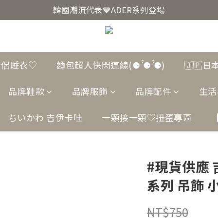
韓國爆紅🔥LUODIN Y2K相機📷
韓國潮流代表💙ADER系列登場
韓國爆紅🔥LUODIN Y2K相機📷
情侶睡衣♡
麵包超人快閃連線(⚈ ̍̑⚈ ̍̑⚈)
🇯🇵
品牌鞋款
品牌服飾
品牌配件
生活
ちいかわ 吉伊卡哇
一顆接一顆♡扭蛋專區
#現貨供應 
系列 吊飾 
NT$750