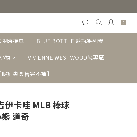
日本限時接單
BLUE BOTTLE 藍瓶系列💙
小物
VIVIENNE WESTWOOD🪐專區
【瑕疵專區售完不補】
立即購買
吉伊卡哇 MLB 棒球
小熊 道奇