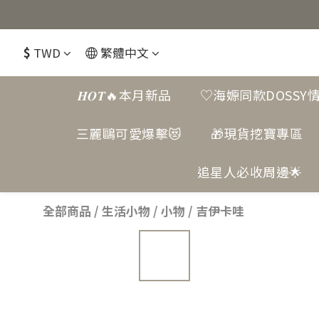
$
TWD
繁體中文
𝑯𝑶𝑻🔥本月新品
♡海嫄同款DOSSY
三麗鷗可愛爆擊😻
🎁現貨挖寶專區
追星人必收周邊🌟
全部商品
/
生活小物
/
小物
/
吉伊卡哇