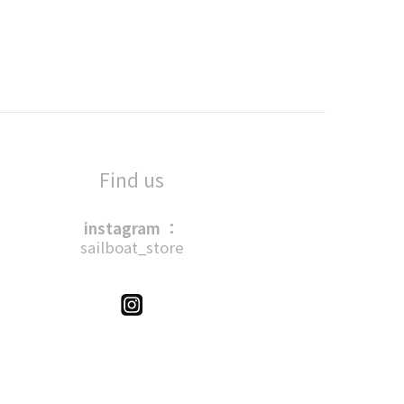
Find us
instagram ：
sailboat_store