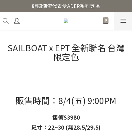
韓國爆紅🔥LUODIN Y2K相機📷
韓國潮流代表💙ADER系列登場
韓國爆紅🔥LUODIN Y2K相機📷
SAILBOAT x EPT 全新聯名 台灣
限定色
販售時間：8/4(五) 9:00PM
售價$3980
尺寸：22~30 (無28.5/29.5)