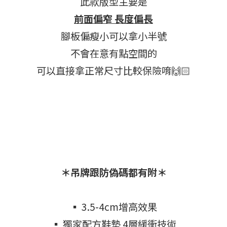
此款版型主要是
前面偏窄 長度偏長
腳板偏瘦小可以拿小半號
不會在意有點空間的
可以直接拿正常尺寸比較保險唷🙌🏻
＊吊牌跟防偽碼都有附＊
▪ 3.5-4cm增高效果
▪ 獨家配方鞋墊 4層緩衝技術