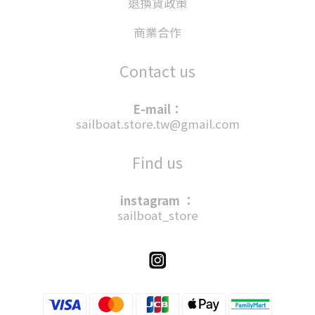
退換貨政策
商業合作
Contact us
E-mail：
sailboat.store.tw@gmail.com
Find us
instagram ：
sailboat_store